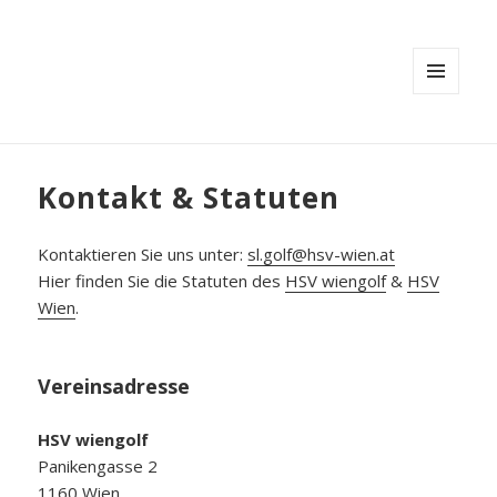
MENÜ
UND
WIDGETS
Kontakt & Statuten
Kontaktieren Sie uns unter:
sl.golf@hsv-wien.at
Hier finden Sie die Statuten des
HSV wiengolf
&
HSV
Wien
.
Vereinsadresse
HSV wiengolf
Panikengasse 2
1160 Wien