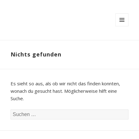
MENÜ
UND
WIDGETS
Nichts gefunden
Es sieht so aus, als ob wir nicht das finden konnten,
wonach du gesucht hast. Möglicherweise hilft eine
Suche.
S
u
c
h